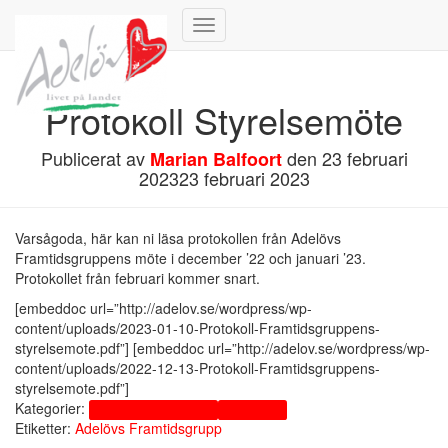
Slå på/av navigering
Protokoll Styrelsemöte
Publicerat av
den
23 februari
Marian Balfoort
2023
23 februari 2023
Varsågoda, här kan ni läsa protokollen från Adelövs
Framtidsgruppens möte i december ’22 och januari ’23.
Protokollet från februari kommer snart.
[embeddoc url=”http://adelov.se/wordpress/wp-
content/uploads/2023-01-10-Protokoll-Framtidsgruppens-
styrelsemote.pdf”] [embeddoc url=”http://adelov.se/wordpress/wp-
content/uploads/2022-12-13-Protokoll-Framtidsgruppens-
styrelsemote.pdf”]
Kategorier:
Adelövs Framtidsgrupp
Information
Etiketter:
Adelövs Framtidsgrupp