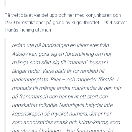
På trettiotalet var det upp och ner med konjunkturen och
1939 bilrestriktioner på grund av krigsutbrottet. 1954 skriver
Tranås Tidning att man
redan ute på landsvägen en kilometer från
Adelöv kan göra sig en föreställning om hur
många som sökt sig till ”marken”: bussar i
långar rader. Varje plätt är förvandlad till
parkeringsplats. Bilar – och mopeder förstås. I
motsats till många andra marknader är den här
på frammarsch och har blivit ett stort och
uppskattat folknöje. Naturligvis betyder inte
köpenskapen så mycket numera, det är här
som annorstädes snask och krims-krams, som
har största åtgången … Här finns annars det