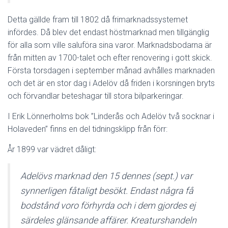
Detta gällde fram till 1802 då frimarknadssystemet
infördes. Då blev det endast höstmarknad men tillgänglig
för alla som ville saluföra sina varor. Marknadsbodarna är
från mitten av 1700-talet och efter renovering i gott skick.
Första torsdagen i september månad avhålles marknaden
och det är en stor dag i Adelöv då friden i korsningen bryts
och förvandlar beteshagar till stora bilparkeringar.
I Erik Lönnerholms bok ”Linderås och Adelöv två socknar i
Holaveden” finns en del tidningsklipp från förr:
År 1899 var vädret dåligt:
Adelövs marknad den 15 dennes (sept.) var
synnerligen fåtaligt besökt. Endast några få
bodstånd voro förhyrda och i dem gjordes ej
särdeles glänsande affärer. Kreaturshandeln