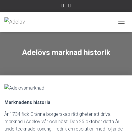
S
L
Å
P
Å
Adelövs marknad historik
/
A
V
N
A
V
I
G
E
Marknadens historia
R
I
År 1734 fick Gränna borgerskap rättigheter att driva
N
marknad i Adelöv vår och höst. Den 25 oktober detta år
G
undertecknade konung Fredrik en resolution med följande