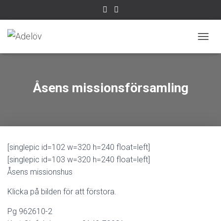
S
L
Å
P
Å
Åsens missionsförsamling
/
A
V
N
A
V
[singlepic id=102 w=320 h=240 float=left]
I
G
[singlepic id=103 w=320 h=240 float=left]
E
Åsens missionshus
R
I
Klicka på bilden för att förstora.
N
G
Pg 962610-2