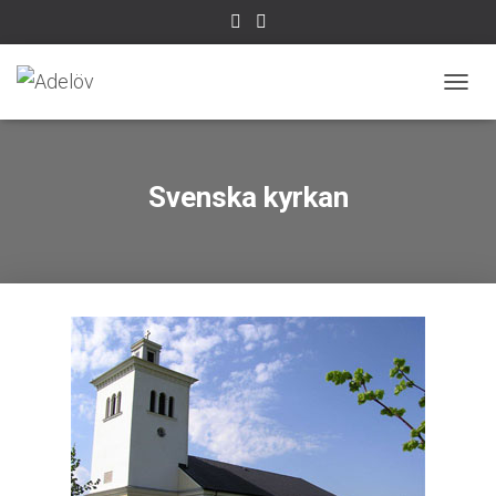
S
L
Å
P
Å
Svenska kyrkan
/
A
V
N
A
V
I
G
E
R
I
N
G