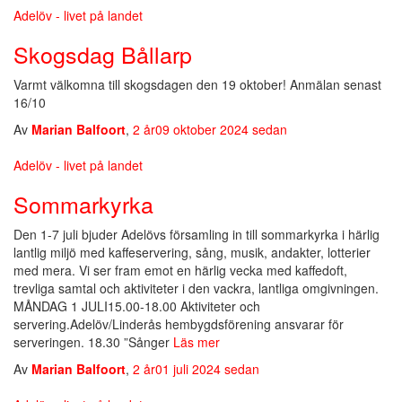
Adelöv - livet på landet
Skogsdag Bållarp
Varmt välkomna till skogsdagen den 19 oktober! Anmälan senast
16/10
Av
Marian Balfoort
,
2 år
09 oktober 2024
sedan
Adelöv - livet på landet
Sommarkyrka
Den 1-7 juli bjuder Adelövs församling in till sommarkyrka i härlig
lantlig miljö med kaffeservering, sång, musik, andakter, lotterier
med mera. Vi ser fram emot en härlig vecka med kaffedoft,
trevliga samtal och aktiviteter i den vackra, lantliga omgivningen.
MÅNDAG 1 JULI15.00-18.00 Aktiviteter och
servering.Adelöv/Linderås hembygdsförening ansvarar för
serveringen. 18.30 ”Sånger
Läs mer
Av
Marian Balfoort
,
2 år
01 juli 2024
sedan