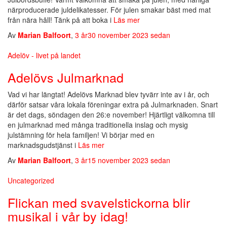
närproducerade juldelikatesser. För julen smakar bäst med mat
från nära håll! Tänk på att boka i
Läs mer
Av
Marian Balfoort
,
3 år
30 november 2023
sedan
Adelöv - livet på landet
Adelövs Julmarknad
Vad vi har längtat! Adelövs Marknad blev tyvärr inte av i år, och
därför satsar våra lokala föreningar extra på Julmarknaden. Snart
är det dags, söndagen den 26:e november! Hjärtligt välkomna till
en julmarknad med många traditionella inslag och mysig
julstämning för hela familjen! Vi börjar med en
marknadsgudstjänst i
Läs mer
Av
Marian Balfoort
,
3 år
15 november 2023
sedan
Uncategorized
Flickan med svavelstickorna blir
musikal i vår by idag!