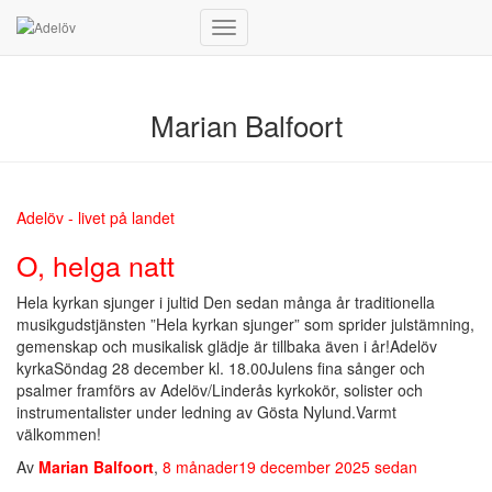
Slå
på/av
navigering
Marian Balfoort
Adelöv - livet på landet
O, helga natt
Hela kyrkan sjunger i jultid Den sedan många år traditionella
musikgudstjänsten ”Hela kyrkan sjunger” som sprider julstämning,
gemenskap och musikalisk glädje är tillbaka även i år!Adelöv
kyrkaSöndag 28 december kl. 18.00Julens fina sånger och
psalmer framförs av Adelöv/Linderås kyrkokör, solister och
instrumentalister under ledning av Gösta Nylund.Varmt
välkommen!
Av
Marian Balfoort
,
8 månader
19 december 2025
sedan