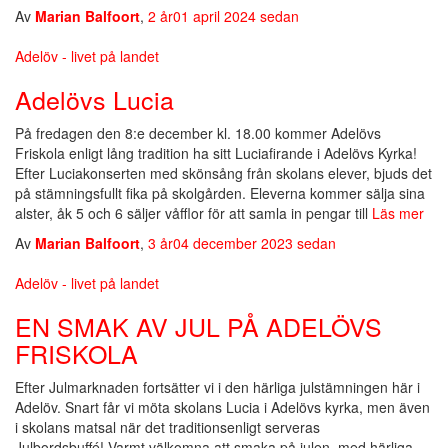
Av
Marian Balfoort
,
2 år
01 april 2024
sedan
Adelöv - livet på landet
Adelövs Lucia
På fredagen den 8:e december kl. 18.00 kommer Adelövs
Friskola enligt lång tradition ha sitt Luciafirande i Adelövs Kyrka!
Efter Luciakonserten med skönsång från skolans elever, bjuds det
på stämningsfullt fika på skolgården. Eleverna kommer sälja sina
alster, åk 5 och 6 säljer våfflor för att samla in pengar till
Läs mer
Av
Marian Balfoort
,
3 år
04 december 2023
sedan
Adelöv - livet på landet
EN SMAK AV JUL PÅ ADELÖVS
FRISKOLA
Efter Julmarknaden fortsätter vi i den härliga julstämningen här i
Adelöv. Snart får vi möta skolans Lucia i Adelövs kyrka, men även
i skolans matsal när det traditionsenligt serveras
Julbordsbuffé! Varmt välkomna att smaka på julen, med härliga