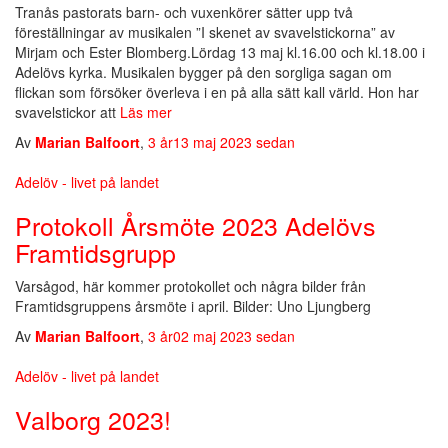
Tranås pastorats barn- och vuxenkörer sätter upp två
föreställningar av musikalen ”I skenet av svavelstickorna” av
Mirjam och Ester Blomberg.Lördag 13 maj kl.16.00 och kl.18.00 i
Adelövs kyrka. Musikalen bygger på den sorgliga sagan om
flickan som försöker överleva i en på alla sätt kall värld. Hon har
svavelstickor att
Läs mer
Av
Marian Balfoort
,
3 år
13 maj 2023
sedan
Adelöv - livet på landet
Protokoll Årsmöte 2023 Adelövs
Framtidsgrupp
Varsågod, här kommer protokollet och några bilder från
Framtidsgruppens årsmöte i april. Bilder: Uno Ljungberg
Av
Marian Balfoort
,
3 år
02 maj 2023
sedan
Adelöv - livet på landet
Valborg 2023!