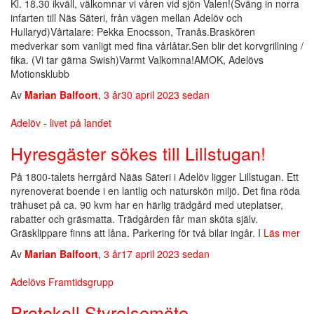
Kl. 18.30 ikväll, välkomnar vi våren vid sjön Valen!(Sväng in norra
infarten till Näs Säteri, från vägen mellan Adelöv och
Hullaryd)Vårtalare: Pekka Enocsson, Tranås.Braskören
medverkar som vanligt med fina vårlåtar.Sen blir det korvgrillning /
fika. (Vi tar gärna Swish)Varmt Valkomna!AMOK, Adelövs
Motionsklubb
Av
Marian Balfoort
,
3 år
30 april 2023
sedan
Adelöv - livet på landet
Hyresgäster sökes till Lillstugan!
På 1800-talets herrgård Nääs Säteri i Adelöv ligger Lillstugan. Ett
nyrenoverat boende i en lantlig och naturskön miljö. Det fina röda
trähuset på ca. 90 kvm har en härlig trädgård med uteplatser,
rabatter och gräsmatta. Trädgården får man sköta själv.
Gräsklippare finns att låna. Parkering för två bilar ingår. I
Läs mer
Av
Marian Balfoort
,
3 år
17 april 2023
sedan
Adelövs Framtidsgrupp
Protokoll Styrelsemöte