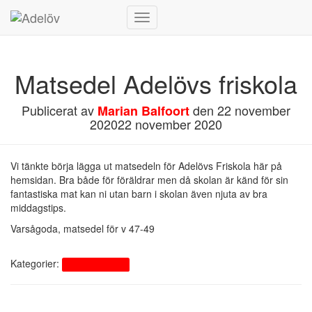
Slå
på/av
navigering
Matsedel Adelövs friskola
Publicerat av
den
22 november
Marian Balfoort
2020
22 november 2020
Vi tänkte börja lägga ut matsedeln för Adelövs Friskola här på
hemsidan. Bra både för föräldrar men då skolan är känd för sin
fantastiska mat kan ni utan barn i skolan även njuta av bra
middagstips.
Varsågoda, matsedel för v 47-49
Kategorier:
Adelövs Friskola