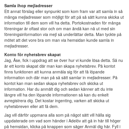
Samla ihop mejladresser
Ett annat förslag eller synpunkt som kom fram var att samla in så
många mejladresser som möjligt för att på så sätt kunna skicka ut
information till dem som vill ha detta. Portokostnaden för många
föreningar är oftast stor och om man ändå kan nå ut med sin
föreningsinformation via mejl så underlättar detta. Man tyckte på
mötet att det vore bra om man via hemsidan kunde samla in
mejladresser.
Konto för nyhetsbrev skapat
Jag, Åse, fick i uppdrag att se över hur vi kunde lösa detta. Så nu
är ett konto skapat där man kan skapa nyhetsbrev. På kontot
finns funktionen att kunna anmäla sig för att få löpande
information och där man på så sätt samlar in mejladresser. På
kontot kan man sedan skapa nyhetsbrev och skicka ut
information. Har du anmält dig och sedan känner att du inte
längre vill ha den löpande informationen så kan du enkelt
avregistrera dig. Det kostar ingenting, varken att skicka ut
nyhetsbreven eller att få dem.
Jag vill därför uppmana alla som på något sätt vill hålla sig
uppdaterade om vad som händer i Adelöv att gå in här till höger
på hemsidan, klicka på knappen som säger Anmäl dig här. Fyll i