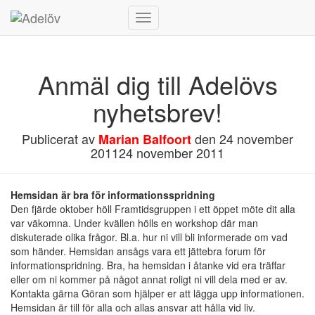
Slå
på/av
navigering
Anmäl dig till Adelövs
nyhetsbrev!
Publicerat av
den
24 november
Marian Balfoort
2011
24 november 2011
Hemsidan är bra för informationsspridning
Den fjärde oktober höll Framtidsgruppen i ett öppet möte dit alla
var väkomna. Under kvällen hölls en workshop där man
diskuterade olika frågor. Bl.a. hur ni vill bli informerade om vad
som händer. Hemsidan ansågs vara ett jättebra forum för
informationspridning. Bra, ha hemsidan i åtanke vid era träffar
eller om ni kommer på något annat roligt ni vill dela med er av.
Kontakta gärna Göran som hjälper er att lägga upp informationen.
Hemsidan är till för alla och allas ansvar att hålla vid liv.