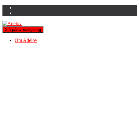
Slå på/av navigering
Om Adelöv