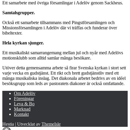
Ett samarbete med övriga församlingar i Adelöv genom Sackheus.
Samtalsgrupper.
Också ett samarbete tillsammans med Pingstförsamlingen och
Missionsförsamlingen i Adelöv där vi träffas och funderar över
bibeltexter.
Hela kyrkan sjunger.
Ett musikaliskt samarrangemang mellan jul och nyår med Adelövs
motionsklubb som alltid samlar många besökare.
Utöver detta gemensamma arbete så firar Svenska kyrkan i stort sett
varje vecka en gudstjänst. Ett rikt och brett gudstjänstliv med ett
många musikaliska inslag. Det diakonala arbetet bedrivs av en idéel
besöksgrupp som leds av pastoratets diakoner är också omfattande.
Om Adelöv
Föreningar
Leva & Bo
Marknad
Kontakt
Hestia | Utvecklat av
ThemeIsle