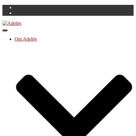
Slå på/av navigering
Om Adelöv