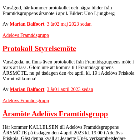
Varsågod, här kommer protokollet och några bilder från
Framtidsgruppens årsmöte i april. Bilder: Uno Ljungberg
Av
Marian Balfoort
,
3 år
02 maj 2023
sedan
Adelövs Framtidsgrupp
Protokoll Styrelsemöte
Varsågoda, nu finns även protokollet från Framtidsgruppens möte i
mars att läsa. Glöm inte att komma till Framtidsgruppens
ÅRSMÖTE, nu på tisdagen den 4:e april, kl. 19 i Adelövs Friskola.
Varmt välkomna!
Av
Marian Balfoort
,
3 år
01 april 2023
sedan
Adelövs Framtidsgrupp
Årsmöte Adelövs Framtidsgrupp
Här kommer KALLELSEN till Adelövs Framtidsgruppens
ÅRSMÖTE på tisdagen den 4 april 2023 kl. 19.00 i Adelövs
Friskola. Gäst denna kväll är Jeanette Unér, verksamhetsledare