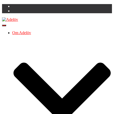
Slå på/av navigering
Om Adelöv