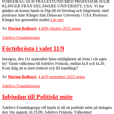
FÖREDRAG OCH FRÅGESTUND MED PROFESSOR JULIE
KLINGER FRÅN DELAWARE UNIVERSITY, USA. Vi har
glädjen att kunna bjuda in Dig till ett föredrag och frågestund, med
professor Julie Klinger från Delaware University i USA.Professor
Klinger har genomfört studier
Läs mer
Av
Marian Balfoort
,
4 år
06 oktober 2022
sedan
Adelövs Framtidsgrupp
Förtidsrösta i valet 11/9
Imorgon, den 11e september finns möjligheten att rösta i vår egen
by! Varmt välkomna till Adelövs Friskola, mellan kl.8 och kl.20.
Kom ihåg att ta med röstkort och ID-handling!!
Av
Marian Balfoort
,
4 år
10 september 2022
sedan
Adelövs Framtidsgrupp
Inbjudan till Politiskt möte
Adelövs Framtidsgrupp vill bjuda in till ett politiskt möte på tisdagen
den 16e augusti, kl.19.00, Adelövs Friskola. Välkomna!