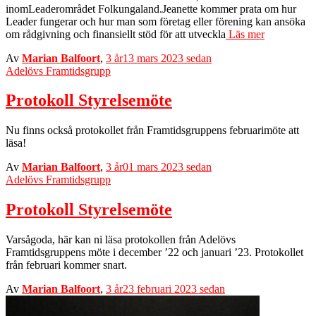
inomLeaderområdet Folkungaland.Jeanette kommer prata om hur
Leader fungerar och hur man som företag eller förening kan ansöka
om rådgivning och finansiellt stöd för att utveckla
Läs mer
Av
Marian Balfoort
,
3 år
13 mars 2023
sedan
Adelövs Framtidsgrupp
Protokoll Styrelsemöte
Nu finns också protokollet från Framtidsgruppens februarimöte att
läsa!
Av
Marian Balfoort
,
3 år
01 mars 2023
sedan
Adelövs Framtidsgrupp
Protokoll Styrelsemöte
Varsågoda, här kan ni läsa protokollen från Adelövs
Framtidsgruppens möte i december ’22 och januari ’23. Protokollet
från februari kommer snart.
Av
Marian Balfoort
,
3 år
23 februari 2023
sedan