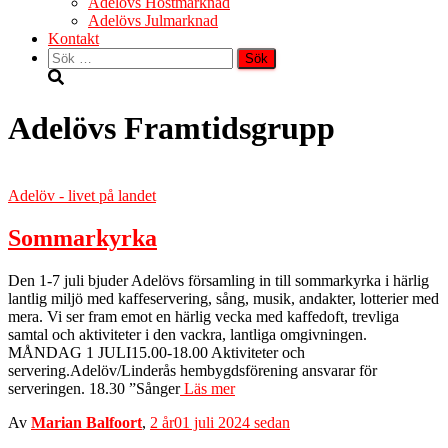
Adelövs Höstmarknad
Adelövs Julmarknad
Kontakt
Sök
efter:
Adelövs Framtidsgrupp
Adelöv - livet på landet
Sommarkyrka
Den 1-7 juli bjuder Adelövs församling in till sommarkyrka i härlig
lantlig miljö med kaffeservering, sång, musik, andakter, lotterier med
mera. Vi ser fram emot en härlig vecka med kaffedoft, trevliga
samtal och aktiviteter i den vackra, lantliga omgivningen.
MÅNDAG 1 JULI15.00-18.00 Aktiviteter och
servering.Adelöv/Linderås hembygdsförening ansvarar för
serveringen. 18.30 ”Sånger
Läs mer
Av
Marian Balfoort
,
2 år
01 juli 2024
sedan