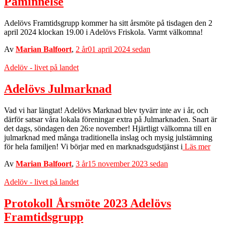
Påminnelse
Adelövs Framtidsgrupp kommer ha sitt årsmöte på tisdagen den 2
april 2024 klockan 19.00 i Adelövs Friskola. Varmt välkomna!
Av
Marian Balfoort
,
2 år
01 april 2024
sedan
Adelöv - livet på landet
Adelövs Julmarknad
Vad vi har längtat! Adelövs Marknad blev tyvärr inte av i år, och
därför satsar våra lokala föreningar extra på Julmarknaden. Snart är
det dags, söndagen den 26:e november! Hjärtligt välkomna till en
julmarknad med många traditionella inslag och mysig julstämning
för hela familjen! Vi börjar med en marknadsgudstjänst i
Läs mer
Av
Marian Balfoort
,
3 år
15 november 2023
sedan
Adelöv - livet på landet
Protokoll Årsmöte 2023 Adelövs
Framtidsgrupp