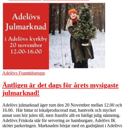
Adelövs Framtidsgrupp
Äntligen är det dags för årets mysigaste
julmarknad!
Adelövs julmarknad äger rum den 20 November mellan 12.00 och
16.00. Här hittar ni lokalproducerad mat, hantverk och mycket
annat som hör julen till, men framför allt en härligt julig stämning.
Adelövs Friskola står för servering av hamburgare, Adelövs IK
sköter parkeringen. Marknaden börjar med en gudstjänst i Adelövs